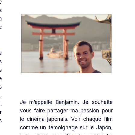
e
s
a
c
e
s
s
e
s
,
Je m’appelle Benjamin. Je souhaite
.
vous faire partager ma passion pour
r
le cinéma japonais. Voir chaque film
s
comme un témoignage sur le Japon,