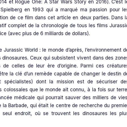
014 et Rogue One: A Star Wars Story en 2016). C’est l
n Spielberg en 1993 qui a marqué ma passion pour le
tion de ce film dans cet article en deux parties. Dans l
tif complet de la chronologie de tous les films Jurassi
ice (avec plus de 6 milliards de dollars).
 Jurassic World : le monde d’après, l’environnement d
es dinosaures. Ceux qui subsistent vivent dans des zone
s de celles de leur ère d’origine. Parmi ces créature
-être la clé d’un remède capable de changer le destin d
t spécialistes) dont la mission est de sécuriser de
s colossales que le monde ait connu, à la fois sur terre
ncée médicale qui pourrait sauver des milliers de vies
de la Barbade, qui était le centre de recherche du premie
n seul endroit, où se trouvent les dinosaures les plu