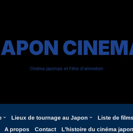
JAPON CINEM
Cinéma japonais et Films d'animation
e
Lieux de tournage au Japon
Liste de fil
A propos
Contact
L’histoire du cinéma japo