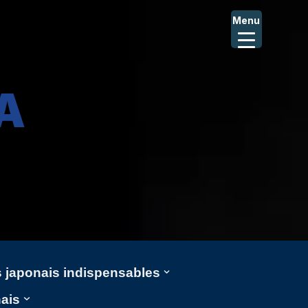
Menu
A
ms japonais indispensables
nais