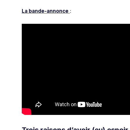
La bande-annonce
:
Trois raisons d’avoir (eu) espoir