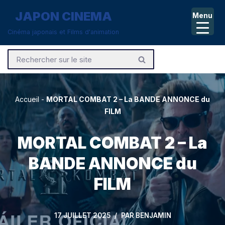
JAPON CINEMA
Menu
Aller
Cinéma japonais et Films d'animation
au
contenu
Accueil
-
MORTAL COMBAT 2 – La BANDE ANNONCE du
FILM
MORTAL COMBAT 2 – La
BANDE ANNONCE du
FILM
17 JUILLET 2025
PAR
BENJAMIN