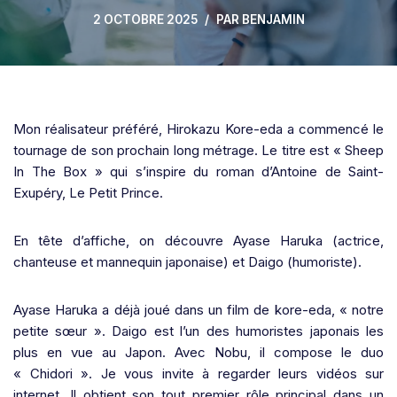
2 OCTOBRE 2025
PAR
BENJAMIN
Mon réalisateur préféré, Hirokazu Kore-eda a commencé le
tournage de son prochain long métrage. Le titre est « Sheep
In The Box » qui s’inspire du roman d’Antoine de Saint-
Exupéry, Le Petit Prince.
En tête d’affiche, on découvre Ayase Haruka (actrice,
chanteuse et mannequin japonaise) et Daigo (humoriste).
Ayase Haruka a déjà joué dans un film de kore-eda, « notre
petite sœur ». Daigo est l’un des humoristes japonais les
plus en vue au Japon. Avec Nobu, il compose le duo
« Chidori ». Je vous invite à regarder leurs vidéos sur
internet. Il obtient son tout premier rôle principal dans un