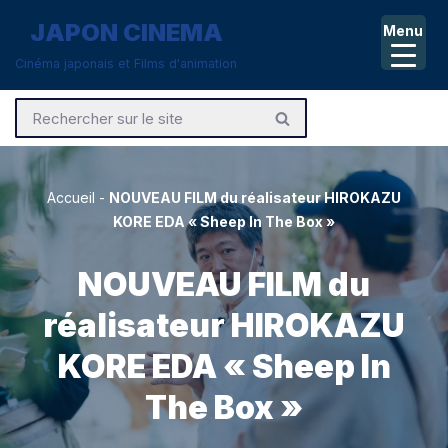
JAPON CINEMA
Menu
Aller
Cinéma japonais et Films d'animation
au
contenu
Accueil
-
NOUVEAU FILM du réalisateur HIROKAZU
KORE EDA « Sheep In The Box »
NOUVEAU FILM du
réalisateur HIROKAZU
KORE EDA « Sheep In
The Box »