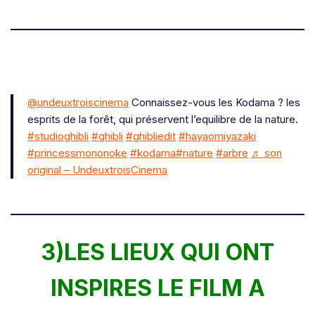
@undeuxtroiscinema
Connaissez-vous les Kodama ? les
esprits de la forêt, qui préservent l’equilibre de la nature.
#studioghibli
#ghibli
#ghibliedit
#hayaomiyazaki
#princessmononoke
#kodama
#nature
#arbre
♬ son
original – UndeuxtroisCinema
3)LES LIEUX QUI ONT
INSPIRES LE FILM A