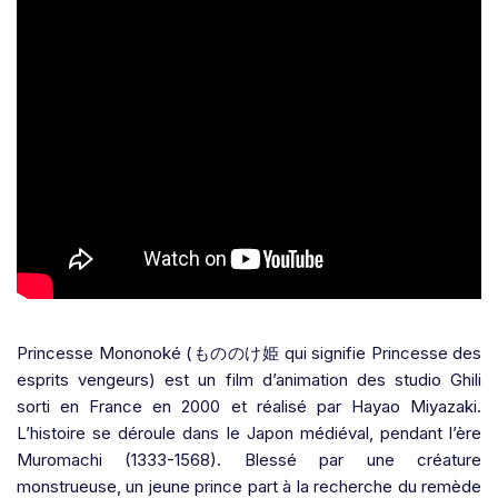
Princesse Mononoké (
もののけ姫
qui signifie
Princesse des
esprits vengeurs) est un film d’animation des studio Ghili
sorti en France en 2000 et réalisé par Hayao Miyazaki.
L’histoire se déroule dans le Japon médiéval, pendant l’ère
Muromachi (1333-1568). Blessé par une créature
monstrueuse, un jeune prince part à la recherche du remède