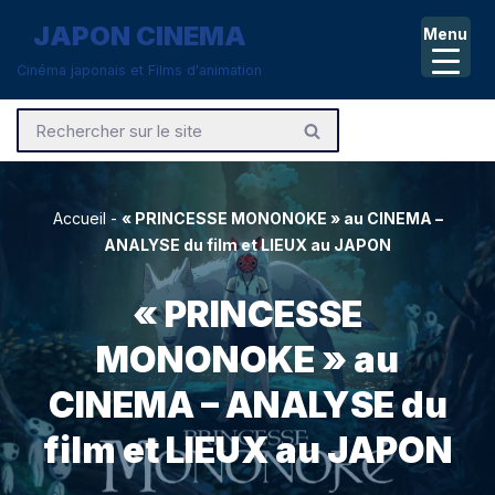
JAPON CINEMA
Menu
Aller
Cinéma japonais et Films d'animation
au
contenu
Accueil
-
« PRINCESSE MONONOKE » au CINEMA –
ANALYSE du film et LIEUX au JAPON
« PRINCESSE
MONONOKE » au
CINEMA – ANALYSE du
film et LIEUX au JAPON