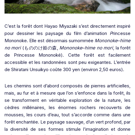
C’est la forêt dont Hayao Miyazaki s’est directement inspiré
pour dessiner les paysage du film d’animation
P
rincesse
Mononoke. Elle est
désormais surnommée
Mononoke
–
hime
no mori
(もののけ姫の森,
Mononoke
–
hime no mori
, la forêt
de Princesse Mononoké).
Cette forêt est facilement
accessible et les randonnées sont peu exigeantes. L’entrée
de Shiratani Unsuikyo coûte 300 yen (environ 2,50 euros).
Les chemins sont d’abord composés de pierres artificielles,
mais, au fur et à mesure que l’on s’enfonce dans la forêt, ils
se transforment en véritable exploration de la nature, les
cèdres millénaires, les énormes rochers recouverts de
mousses, les cours d’eau, tout s’accorde comme dans une
forêt enchantée. Le paysage sauvage, d’un vert profond, par
la diversité de ses formes stimule l’imagination et donne