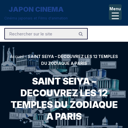
JAPON CINEMA
Menu
Aller
Cinéma japonais et Films d'animation
au
contenu
Accueil
-
SAINT SEIYA – DECOUVREZ LES 12 TEMPLES
DU ZODIAQUE A PARIS
SAINT SEIYA –
DECOUVREZ LES 12
TEMPLES DU ZODIAQUE
A PARIS