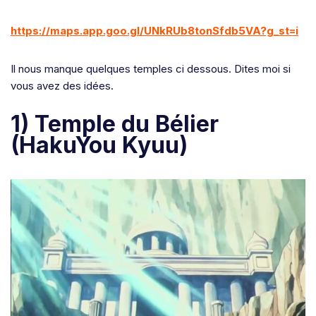
https://maps.app.goo.gl/UNkRUb8tonSfdb5VA?g_st=i
Il nous manque quelques temples ci dessous. Dites moi si
vous avez des idées.
1) Temple du Bélier
(HakuYou Kyuu)