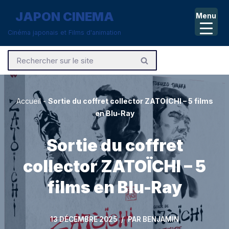
JAPON CINEMA
Menu
Aller
Cinéma japonais et Films d'animation
au
contenu
Accueil
-
Sortie du coffret collector ZATOÏCHI – 5 films
en Blu-Ray
Sortie du coffret
collector ZATOÏCHI – 5
films en Blu-Ray
13 DÉCEMBRE 2025
PAR
BENJAMIN