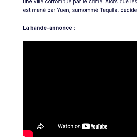
une ville corrompue par le crime. Alors que les
est mené par Yuen, surnommé Tequila, décide 
La bande-annonce
: