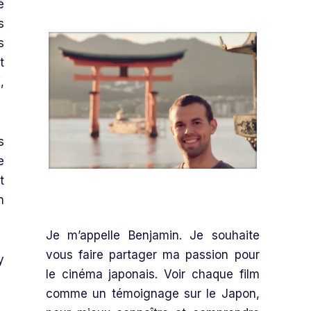
é
s
s
t
,
s
e
t
n
Je m’appelle Benjamin. Je souhaite
vous faire partager ma passion pour
y
le cinéma japonais. Voir chaque film
comme un témoignage sur le Japon,