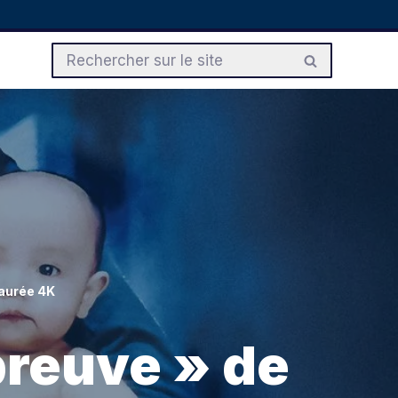
taurée 4K
preuve » de