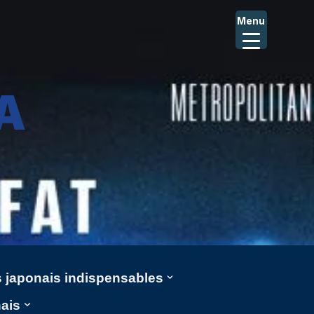
Menu
A
ms japonais indispensables
nais