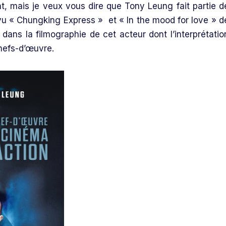
nt, mais je veux vous dire que Tony Leung fait partie d
evu « Chungking Express » et « In the mood for love » d
ans la filmographie de cet acteur dont l’interprétatio
chefs-d’œuvre.