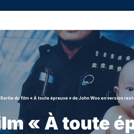
-
Sortie du film « À toute épreuve » de John Woo en version res
film « À toute é