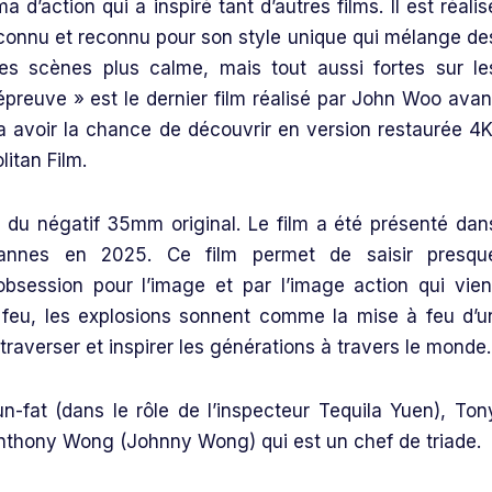
’action qui a inspiré tant d’autres films. Il est réalis
connu et reconnu pour son style unique qui mélange de
es scènes plus calme, mais tout aussi fortes sur le
e épreuve » est le dernier film réalisé par John Woo avan
va avoir la chance de découvrir en version restaurée 4K
litan Film.
r du négatif 35mm original. Le film a été présenté dan
Cannes en 2025. Ce film permet de saisir presqu
bsession pour l’image et par l’image action qui vien
e feu, les explosions sonnent comme la mise à feu d’u
raverser et inspirer les générations à travers le monde.
-fat (dans le rôle de l’inspecteur Tequila Yuen), Ton
t Anthony Wong (Johnny Wong) qui est un chef de triade.