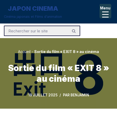
JAPON CINEMA
Menu
Aller
Cinéma japonais et Films d'animation
au
contenu
Accueil
-
Sortie du film « EXIT 8 » au cinéma
Sortie du film « EXIT 8 »
au cinéma
19 JUILLET 2025
PAR
BENJAMIN