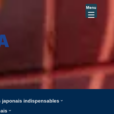
Menu
A
ms japonais indispensables
nais