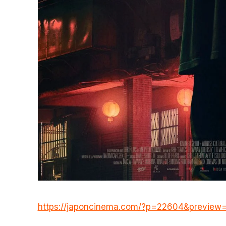
https://japoncinema.com/?p=22604&preview=