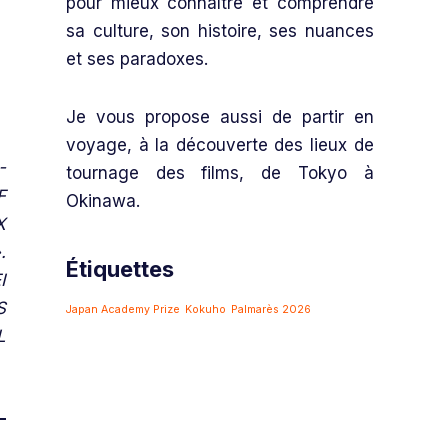
pour mieux connaître et comprendre
sa culture, son histoire, ses nuances
et ses paradoxes.
Je vous propose aussi de partir en
voyage, à la découverte des lieux de
-
tournage des films, de Tokyo à
F
Okinawa.
X
.
Étiquettes
I
S
Japan Academy Prize
Kokuho
Palmarès 2026
L