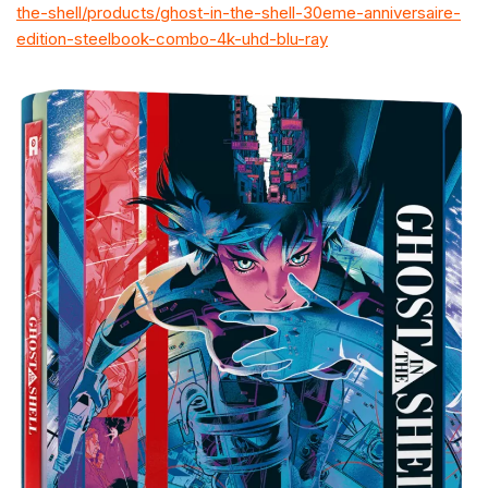
the-shell/products/ghost-in-the-shell-30eme-anniversaire-
edition-steelbook-combo-4k-uhd-blu-ray