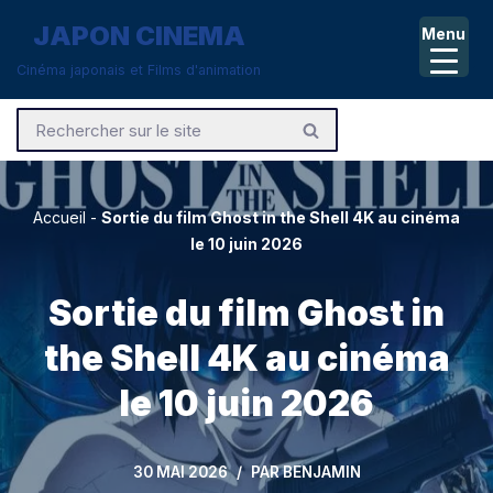
JAPON CINEMA
Menu
Aller
Cinéma japonais et Films d'animation
au
contenu
Accueil
-
Sortie du film Ghost in the Shell 4K au cinéma
le 10 juin 2026
Sortie du film Ghost in
the Shell 4K au cinéma
le 10 juin 2026
30 MAI 2026
PAR
BENJAMIN