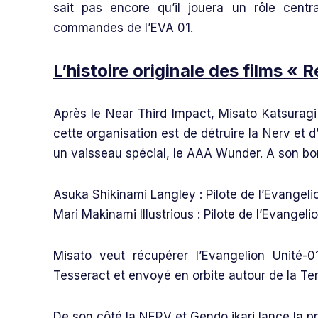
sait pas encore qu’il jouera un rôle cent
commandes de l’EVA 01.
L’histoire originale des films « 
Après le Near Third Impact, Misato Katsuragi
cette organisation est de détruire la Nerv et
un vaisseau spécial, le AAA Wunder. A son bor
Asuka Shikinami Langley : Pilote de l’Evangeli
Mari Makinami Illustrious : Pilote de l’Evangeli
Misato veut récupérer l’Evangelion Unité-
Tesseract et envoyé en orbite autour de la Ter
De son côté la NERV et Gendo ikari lance la pr