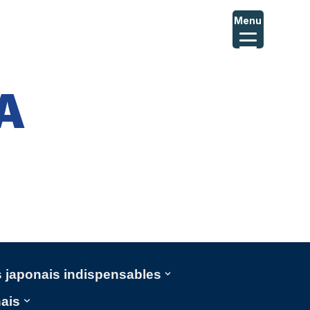
Menu
A
ms japonais indispensables
nais