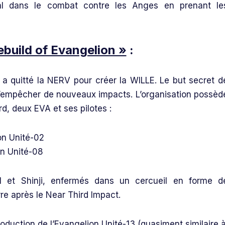
ral dans le combat contre les Anges en prenant le
Rebuild of Evangelion »
:
 a quitté la NERV pour créer la WILLE. Le but secret d
 d’empêcher de nouveaux impacts. L’organisation possèd
d, deux EVA et ses pilotes :
on Unité-02
on Unité-08
01 et Shinji, enfermés dans un cercueil en forme d
re après le Near Third Impact.
oduction de l’Evangelion Unité-13 (quasiment similaire 