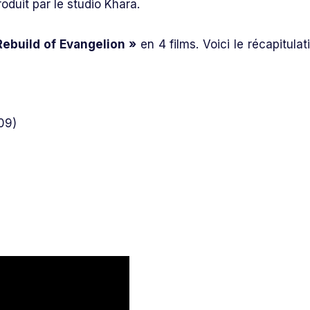
oduit par le studio Khara.
Rebuild of Evangelion »
en 4 films. Voici le récapitulati
09)