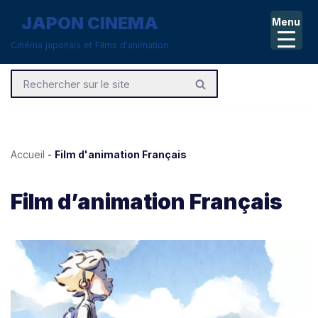
JAPON CINEMA
Menu
Aller
Cinéma japonais et Films d'animation
au
contenu
Accueil
-
Film d'animation Français
Film d’animation Français