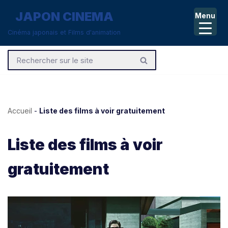
JAPON CINEMA
Menu
Aller
Cinéma japonais et Films d'animation
au
contenu
Accueil
-
Liste des films à voir gratuitement
Liste des films à voir
gratuitement