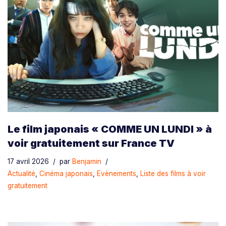
Le film japonais « COMME UN LUNDI » à
voir gratuitement sur France TV
17 avril 2026
par
Benjamin
Actualité
,
Cinéma japonais
,
Evènements
,
Liste des films à voir
gratuitement