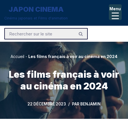
JAPON CINEMA
Menu
Aller
Cinéma japonais et Films d'animation
au
contenu
Accueil
-
Les films français à voir au cinéma en 2024
Les films français à voir
au cinéma en 2024
22 DÉCEMBRE 2023
PAR
BENJAMIN