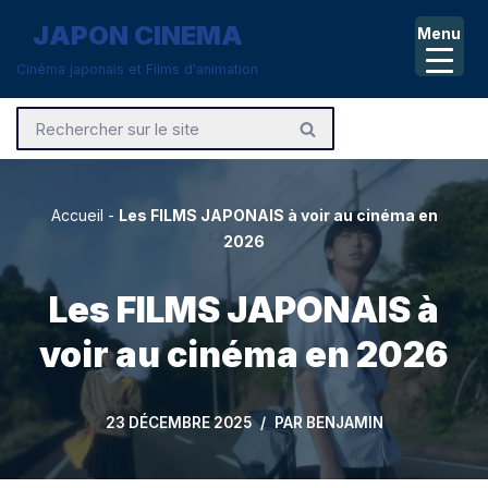
JAPON CINEMA
Menu
Aller
Cinéma japonais et Films d'animation
au
contenu
Accueil
-
Les FILMS JAPONAIS à voir au cinéma en
2026
Les FILMS JAPONAIS à
voir au cinéma en 2026
23 DÉCEMBRE 2025
PAR
BENJAMIN