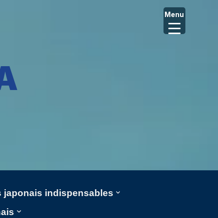
Menu
A
ms japonais indispensables
nais