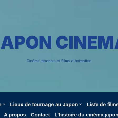
JAPON CINEM
Cinéma japonais et Films d'animation
e
Lieux de tournage au Japon
Liste de fil
A propos
Contact
L’histoire du cinéma japo