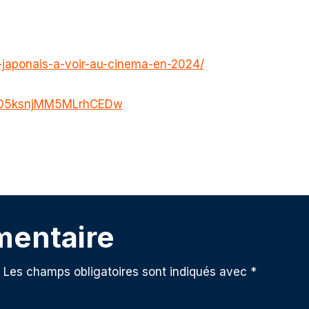
-japonais-a-voir-au-cinema-en-2024/
CGO5ksnjMM5MLrhCEDw
mentaire
Les champs obligatoires sont indiqués avec
*