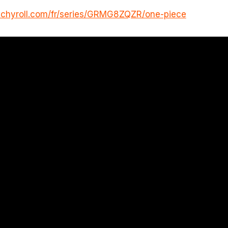
nchyroll.com/fr/series/GRMG8ZQZR/one-piece