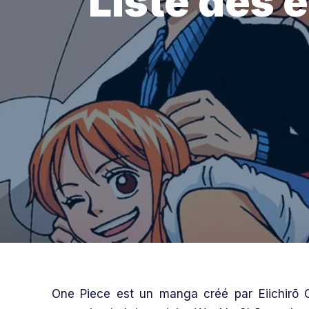
Liste des 
One Piece est un manga créé par Eiichirō Od