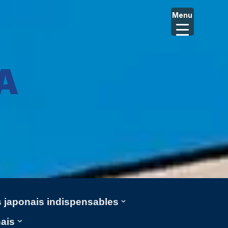
Menu
A
ms japonais indispensables
nais