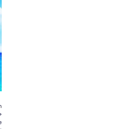
n
»
e