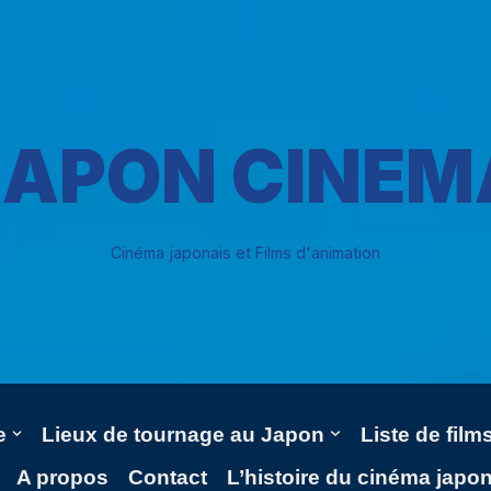
JAPON CINEM
Cinéma japonais et Films d'animation
e
Lieux de tournage au Japon
Liste de fil
A propos
Contact
L’histoire du cinéma japo