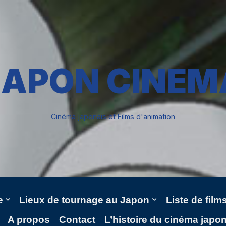
JAPON CINEM
Cinéma japonais et Films d'animation
e
Lieux de tournage au Japon
Liste de fil
A propos
Contact
L’histoire du cinéma japo