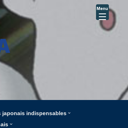
Menu
A
ms japonais indispensables
nais