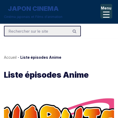
JAPON CINEMA
Menu
Aller
Cinéma japonais et Films d'animation
au
contenu
Accueil
-
Liste épisodes Anime
Liste épisodes Anime