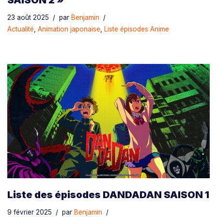
SAISON 2 »
23 août 2025
par
Benjamin
Actualité
,
Animation japonaise
,
Liste épisodes Anime
Liste des épisodes DANDADAN SAISON 1
9 février 2025
par
Benjamin