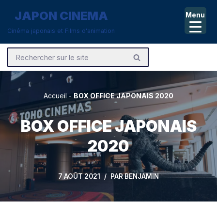
JAPON CINEMA
Menu
Aller
Cinéma japonais et Films d'animation
au
contenu
Accueil
-
BOX OFFICE JAPONAIS 2020
BOX OFFICE JAPONAIS
2020
7 AOÛT 2021
PAR
BENJAMIN