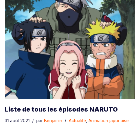
Liste de tous les épisodes NARUTO
31 août 2021
par
Benjamin
Actualité
,
Animation japonaise